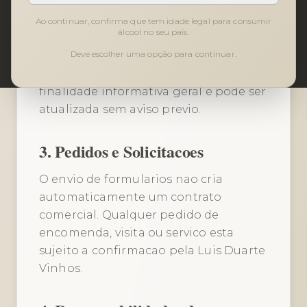
Ao continuar, confirma que tem idade legal para consumir
2. Natureza Informativa
álcool no seu país.
Deve escolher uma opção para continuar.
A informacao sobre produtos e
servicos apresentada no website tem
finalidade informativa geral e pode ser
atualizada sem aviso previo.
3. Pedidos e Solicitacoes
O envio de formularios nao cria
automaticamente um contrato
comercial. Qualquer pedido de
encomenda, visita ou servico esta
sujeito a confirmacao pela Luis Duarte
Vinhos.